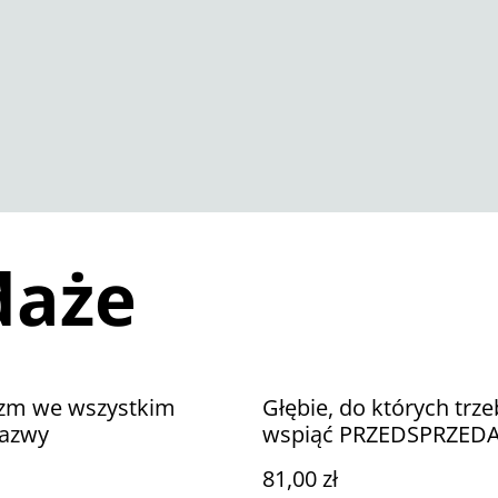
daże
izm we wszystkim
Głębie, do których trze
nazwy
wspiąć PRZEDSPRZED
81,00 zł