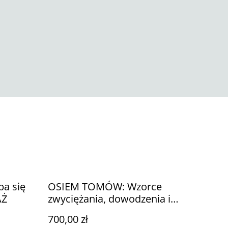
ba się
OSIEM TOMÓW: Wzorce
AŻ
zwyciężania, dowodzenia i
odwagi (w tym przedsprzedaż)
700,00 zł