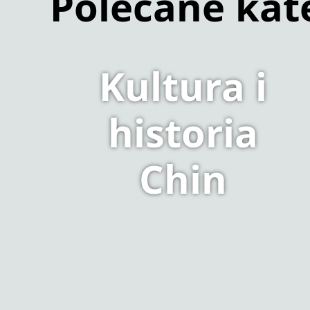
Polecane kat
Kultura i
historia
Chin