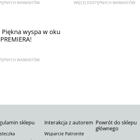
STĘPNYCH WARIANTÓW
WIĘCEJ DOSTĘPNYCH WARIANTÓW
. Piękna wyspa w oku
u PREMIERA!
STĘPNYCH WARIANTÓW
gulamin sklepu
Interakcja z autorem
Powrót do sklepu
głównego
steczka
Wsparcie Patronite