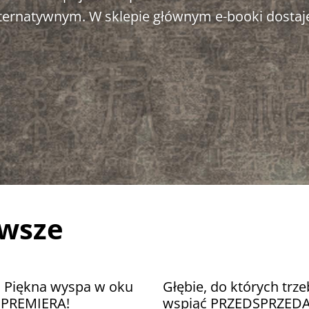
alternatywnym. W sklepie głównym e-booki dostaj
awsze
. Piękna wyspa w oku
Głębie, do których trze
u PREMIERA!
wspiąć PRZEDSPRZED