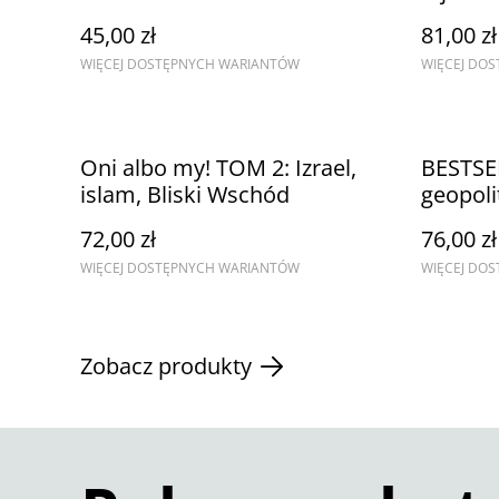
Chińska sztuka podstępu,
45,00 zł
81,00 zł
układania planów i
WIĘCEJ DOSTĘPNYCH WARIANTÓW
WIĘCEJ DO
skutecznego działania
Oni albo my! TOM 2: Izrael,
BESTSE
islam, Bliski Wschód
geopoli
przetrw
72,00 zł
76,00 zł
WIĘCEJ DOSTĘPNYCH WARIANTÓW
WIĘCEJ DO
Zobacz produkty