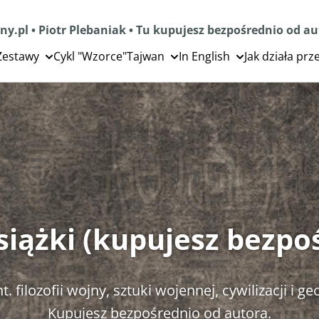
ny.pl • Piotr Plebaniak • Tu kupujesz bezpośrednio od a
Zestawy
Cykl "Wzorce"
Tajwan
In English
Jak działa pr
książki (kupujesz bezpo
t. filozofii wojny, sztuki wojennej, cywilizacji i ge
Kupujesz bezpośrednio od autora.