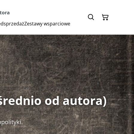
utora
zedsprzedaż
Zestawy wsparciowe
średnio od autora)
opolityki.