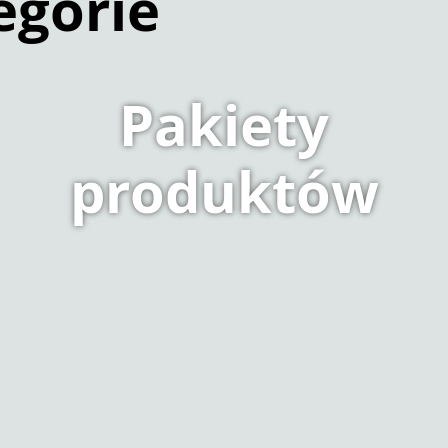
egorie
Pakiety
produktów