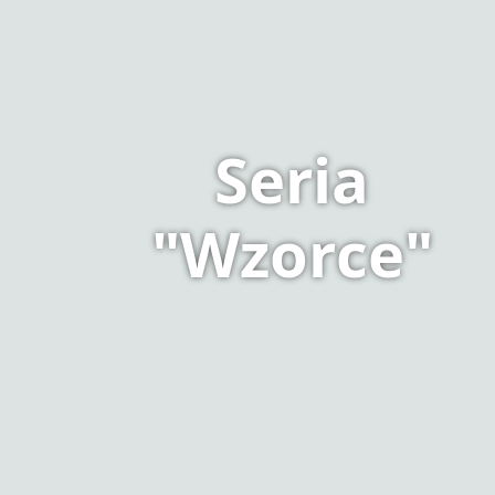
Seria
"Wzorce"