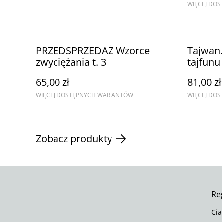
WIĘCEJ DO
PRZEDSPRZEDAŻ Wzorce
Tajwan
zwyciężania t. 3
tajfun
65,00 zł
81,00 zł
WIĘCEJ DOSTĘPNYCH WARIANTÓW
WIĘCEJ DO
Zobacz produkty
Re
Cia