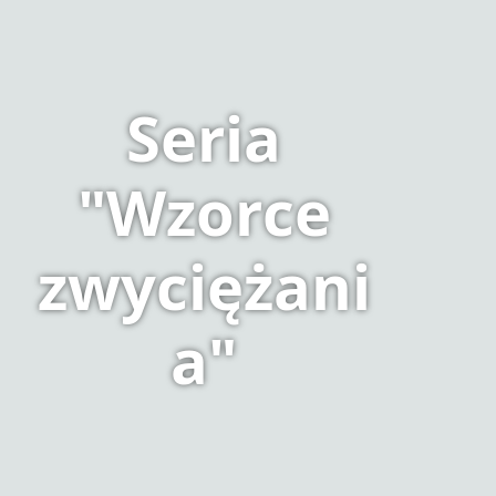
Seria
"Wzorce
zwyciężani
a"