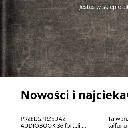
Jesteś w sklepie 
Nowości i najciek
PRZEDSPRZEDAŻ
Tajwan
AUDIOBOOK 36 forteli.
tajfun