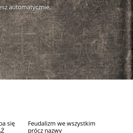
esz automatycznie.
ba się
Feudalizm we wszystkim
AŻ
prócz nazwy