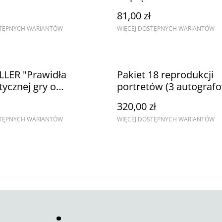
81,00 zł
STĘPNYCH WARIANTÓW
WIĘCEJ DOSTĘPNYCH WARIANTÓW
LLER "Prawidła
Pakiet 18 reprodukcji
tycznej gry o
portretów (3 autograf
anie"
format B3)
320,00 zł
STĘPNYCH WARIANTÓW
WIĘCEJ DOSTĘPNYCH WARIANTÓW