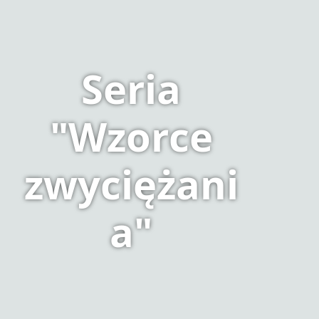
Seria
"Wzorce
zwyciężani
a"