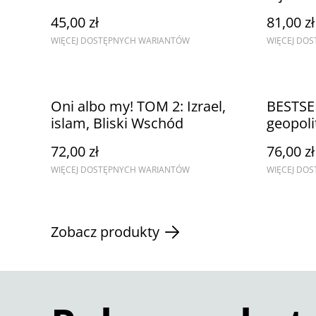
Chińska sztuka podstępu,
45,00 zł
81,00 zł
układania planów i
WIĘCEJ DOSTĘPNYCH WARIANTÓW
WIĘCEJ DO
skutecznego działania
Oni albo my! TOM 2: Izrael,
BESTSE
islam, Bliski Wschód
geopoli
przetrw
72,00 zł
76,00 zł
WIĘCEJ DOSTĘPNYCH WARIANTÓW
WIĘCEJ DO
Zobacz produkty