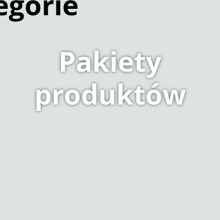
egorie
Pakiety
produktów