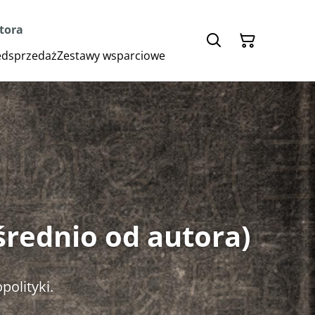
utora
zedsprzedaż
Zestawy wsparciowe
średnio od autora)
opolityki.