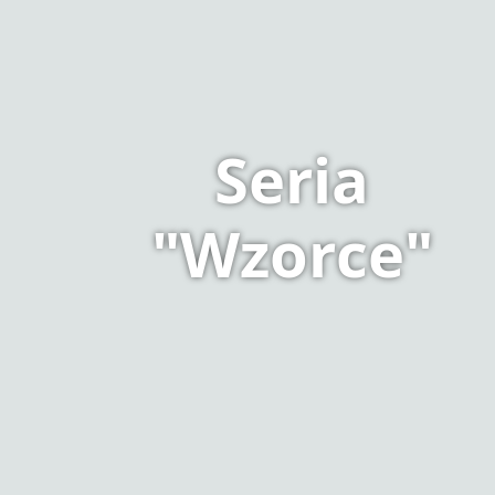
Seria
"Wzorce"