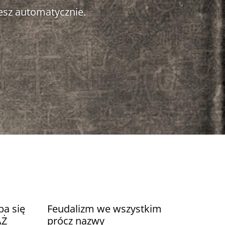
esz automatycznie.
ba się
Feudalizm we wszystkim
AŻ
prócz nazwy