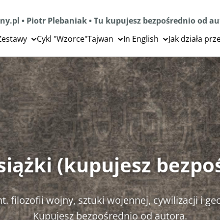
ny.pl • Piotr Plebaniak • Tu kupujesz bezpośrednio od a
Zestawy
Cykl "Wzorce"
Tajwan
In English
Jak działa pr
książki (kupujesz bezpo
t. filozofii wojny, sztuki wojennej, cywilizacji i ge
Kupujesz bezpośrednio od autora.