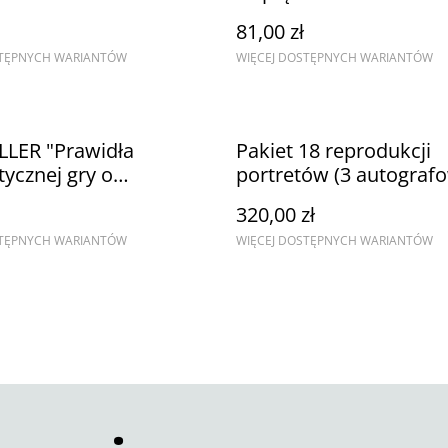
81,00 zł
STĘPNYCH WARIANTÓW
WIĘCEJ DOSTĘPNYCH WARIANTÓW
LLER "Prawidła
Pakiet 18 reprodukcji
tycznej gry o
portretów (3 autograf
anie"
format B3)
320,00 zł
STĘPNYCH WARIANTÓW
WIĘCEJ DOSTĘPNYCH WARIANTÓW