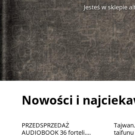
Jesteś w sklepie 
Nowości i najciek
PRZEDSPRZEDAŻ
Tajwan
AUDIOBOOK 36 forteli.
tajfun