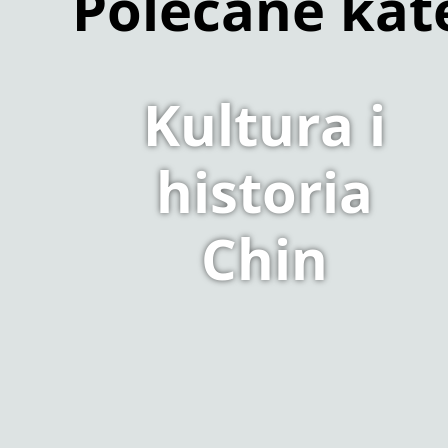
Polecane kat
Kultura i
historia
Chin