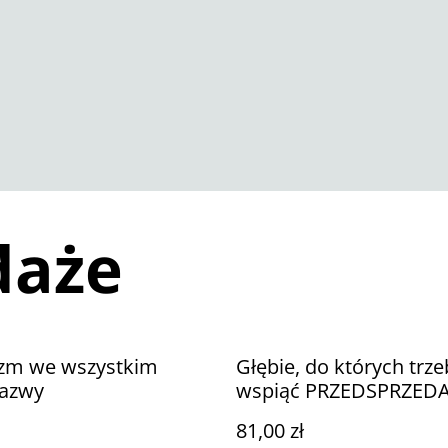
daże
izm we wszystkim
Głębie, do których trze
nazwy
wspiąć PRZEDSPRZED
81,00 zł