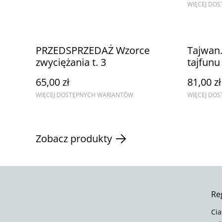
WIĘCEJ DO
PRZEDSPRZEDAŻ Wzorce
Tajwan
zwyciężania t. 3
tajfun
65,00 zł
81,00 zł
WIĘCEJ DOSTĘPNYCH WARIANTÓW
WIĘCEJ DO
Zobacz produkty
Re
Cia