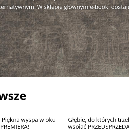
alternatywnym. W sklepie głównym e-booki dostaj
awsze
. Piękna wyspa w oku
Głębie, do których trze
u PREMIERA!
wspiąć PRZEDSPRZED