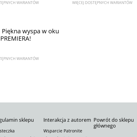
STĘPNYCH WARIANTÓW
WIĘCEJ DOSTĘPNYCH WARIANTÓW
. Piękna wyspa w oku
u PREMIERA!
STĘPNYCH WARIANTÓW
gulamin sklepu
Interakcja z autorem
Powrót do sklepu
głównego
steczka
Wsparcie Patronite