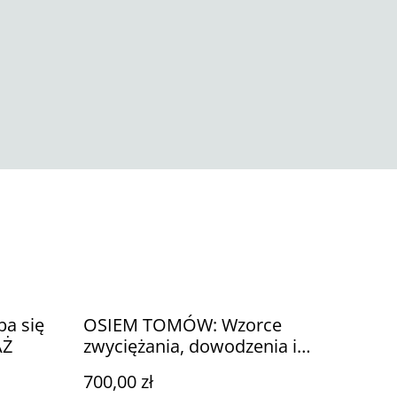
ba się
OSIEM TOMÓW: Wzorce
AŻ
zwyciężania, dowodzenia i
odwagi (w tym przedsprzedaż)
700,00 zł