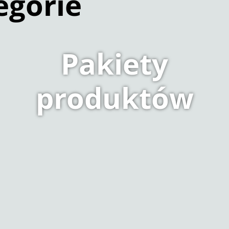
egorie
Pakiety
produktów