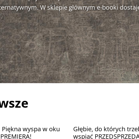
alternatywnym. W sklepie głównym e-booki dostaj
awsze
. Piękna wyspa w oku
Głębie, do których trze
u PREMIERA!
wspiąć PRZEDSPRZED