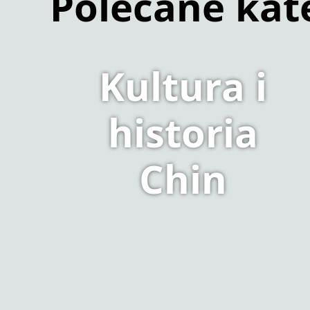
Polecane kat
Kultura i
historia
Chin