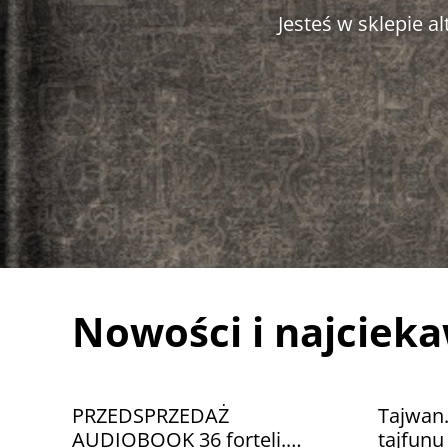
Jesteś w sklepie 
Nowości i najciek
PRZEDSPRZEDAŻ
Tajwan
AUDIOBOOK 36 forteli.
tajfun