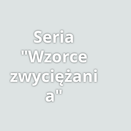
Seria
"Wzorce
zwyciężani
a"