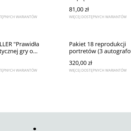
81,00 zł
STĘPNYCH WARIANTÓW
WIĘCEJ DOSTĘPNYCH WARIANTÓW
LLER "Prawidła
Pakiet 18 reprodukcji
tycznej gry o
portretów (3 autograf
anie"
format B3)
320,00 zł
STĘPNYCH WARIANTÓW
WIĘCEJ DOSTĘPNYCH WARIANTÓW