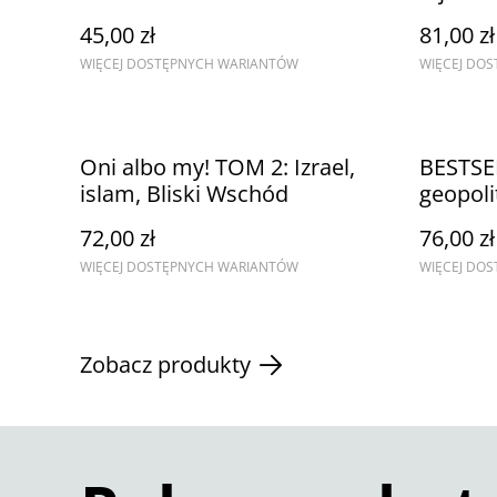
Chińska sztuka podstępu,
45,00 zł
81,00 zł
układania planów i
WIĘCEJ DOSTĘPNYCH WARIANTÓW
WIĘCEJ DO
skutecznego działania
Oni albo my! TOM 2: Izrael,
BESTSE
islam, Bliski Wschód
geopoli
przetrw
72,00 zł
76,00 zł
WIĘCEJ DOSTĘPNYCH WARIANTÓW
WIĘCEJ DO
Zobacz produkty