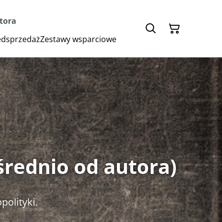
utora
zedsprzedaż
Zestawy wsparciowe
średnio od autora)
opolityki.