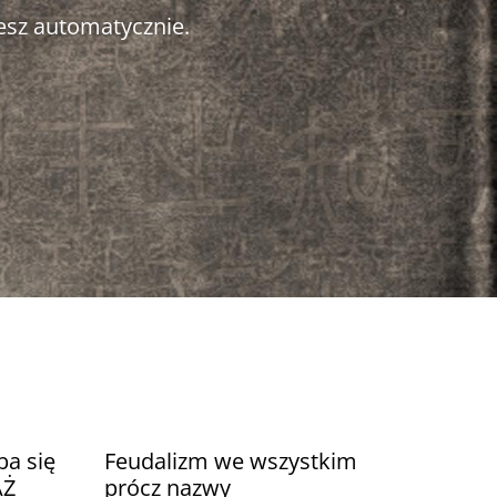
esz automatycznie.
ba się
Feudalizm we wszystkim
AŻ
prócz nazwy