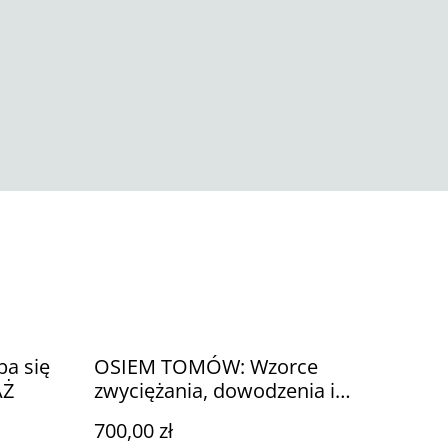
ba się
OSIEM TOMÓW: Wzorce
AŻ
zwyciężania, dowodzenia i
odwagi (w tym przedsprzedaż)
700,00 zł