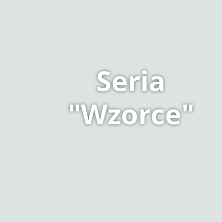
Seria
"Wzorce"