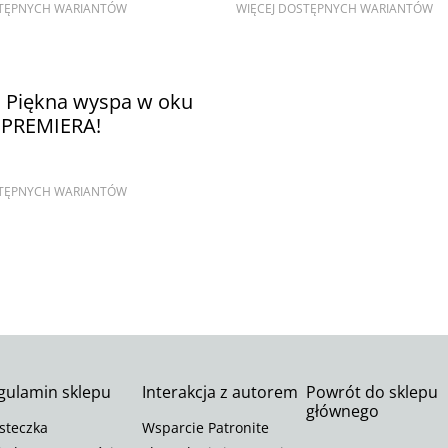
STĘPNYCH WARIANTÓW
WIĘCEJ DOSTĘPNYCH WARIANTÓW
. Piękna wyspa w oku
u PREMIERA!
STĘPNYCH WARIANTÓW
gulamin sklepu
Interakcja z autorem
Powrót do sklepu
głównego
steczka
Wsparcie Patronite