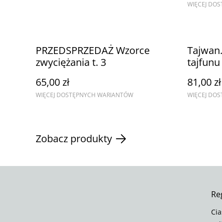
WIĘCEJ DO
PRZEDSPRZEDAŻ Wzorce
Tajwan
zwyciężania t. 3
tajfun
65,00 zł
81,00 zł
WIĘCEJ DOSTĘPNYCH WARIANTÓW
WIĘCEJ DO
Zobacz produkty
Re
Cia