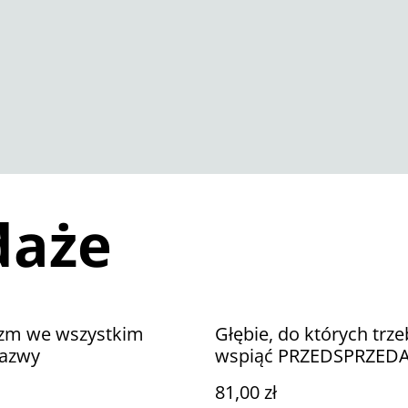
daże
izm we wszystkim
Głębie, do których trze
nazwy
wspiąć PRZEDSPRZED
81,00 zł