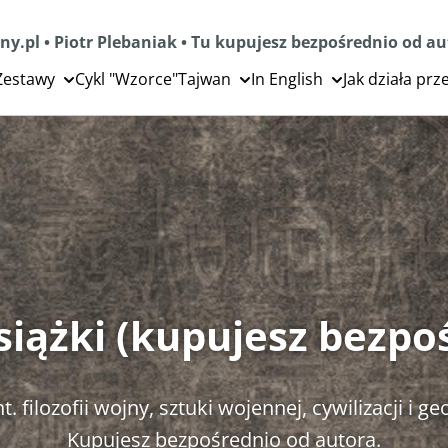
ny.pl • Piotr Plebaniak • Tu kupujesz bezpośrednio od a
Zestawy
Cykl "Wzorce"
Tajwan
In English
Jak działa pr
książki (kupujesz bezpo
t. filozofii wojny, sztuki wojennej, cywilizacji i ge
Kupujesz bezpośrednio od autora.