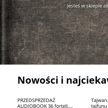
Jesteś w sklepie 
Nowości i najciek
PRZEDSPRZEDAŻ
Tajwan
AUDIOBOOK 36 forteli.
tajfun