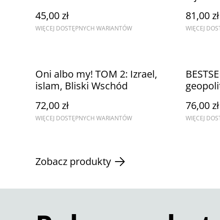
Chińska sztuka podstępu,
45,00 zł
81,00 zł
układania planów i
WIĘCEJ DOSTĘPNYCH WARIANTÓW
WIĘCEJ DO
skutecznego działania
Oni albo my! TOM 2: Izrael,
BESTSE
islam, Bliski Wschód
geopoli
przetrw
72,00 zł
76,00 zł
WIĘCEJ DOSTĘPNYCH WARIANTÓW
WIĘCEJ DO
Zobacz produkty