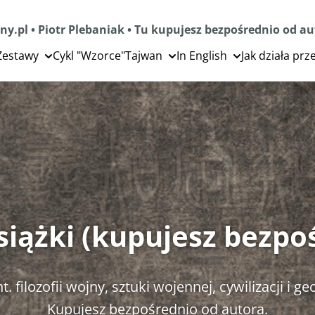
ny.pl • Piotr Plebaniak • Tu kupujesz bezpośrednio od a
Zestawy
Cykl "Wzorce"
Tajwan
In English
Jak działa pr
książki (kupujesz bezpo
t. filozofii wojny, sztuki wojennej, cywilizacji i ge
Kupujesz bezpośrednio od autora.