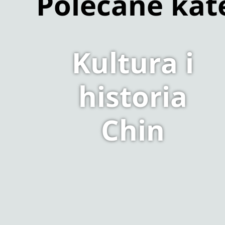
Polecane kat
Kultura i
historia
Chin