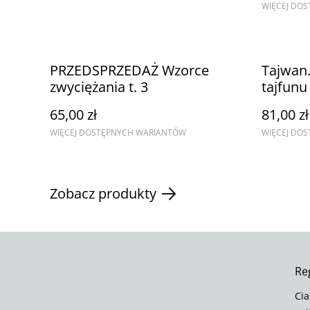
WIĘCEJ DO
PRZEDSPRZEDAŻ Wzorce
Tajwan
zwyciężania t. 3
tajfun
65,00 zł
81,00 zł
WIĘCEJ DOSTĘPNYCH WARIANTÓW
WIĘCEJ DO
Zobacz produkty
Re
Cia