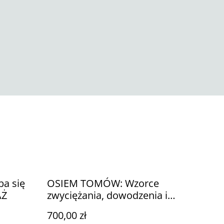
ba się
OSIEM TOMÓW: Wzorce
AŻ
zwyciężania, dowodzenia i
odwagi (w tym przedsprzedaż)
700,00 zł