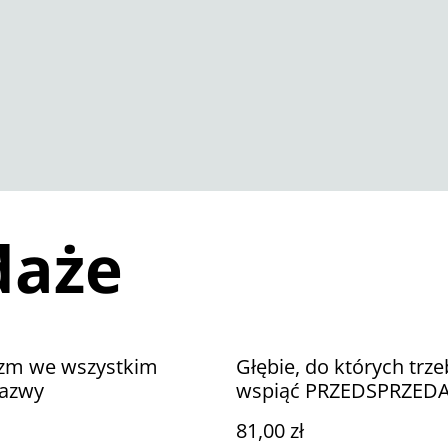
daże
izm we wszystkim
Głębie, do których trze
nazwy
wspiąć PRZEDSPRZED
81,00 zł