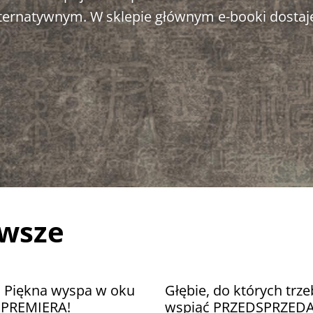
alternatywnym. W sklepie głównym e-booki dostaj
awsze
. Piękna wyspa w oku
Głębie, do których trze
u PREMIERA!
wspiąć PRZEDSPRZED