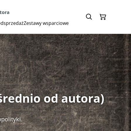
utora
zedsprzedaż
Zestawy wsparciowe
średnio od autora)
opolityki.