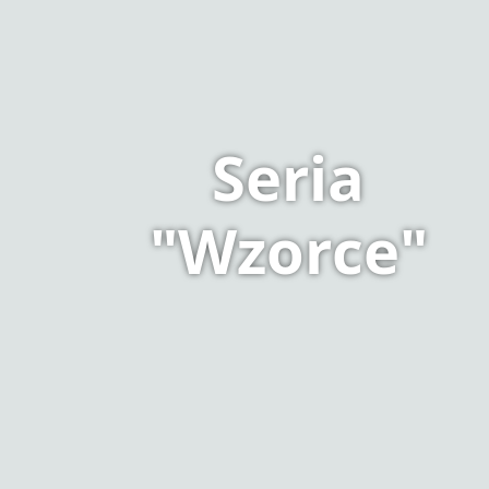
Seria
"Wzorce"