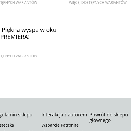
STĘPNYCH WARIANTÓW
WIĘCEJ DOSTĘPNYCH WARIANTÓW
. Piękna wyspa w oku
u PREMIERA!
STĘPNYCH WARIANTÓW
gulamin sklepu
Interakcja z autorem
Powrót do sklepu
głównego
steczka
Wsparcie Patronite