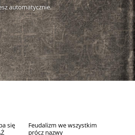
esz automatycznie.
ba się
Feudalizm we wszystkim
AŻ
prócz nazwy