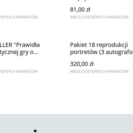
81,00 zł
STĘPNYCH WARIANTÓW
WIĘCEJ DOSTĘPNYCH WARIANTÓW
LLER "Prawidła
Pakiet 18 reprodukcji
tycznej gry o
portretów (3 autograf
anie"
format B3)
320,00 zł
STĘPNYCH WARIANTÓW
WIĘCEJ DOSTĘPNYCH WARIANTÓW