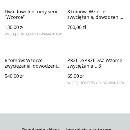
Dwa dowolne tomy serii
8 tomów: Wzorce
"Wzorce"
zwyciężania, dowodzenia i
odwagi (w tym
130,00 zł
700,00 zł
przedsprzedaż)
WIĘCEJ DOSTĘPNYCH WARIANTÓW
6 tomów: Wzorce
PRZEDSPRZEDAŻ Wzorce
zwyciężania, dowodzenia i
zwyciężania t. 3
odwagi (przedsprzedaż)
540,00 zł
65,00 zł
WIĘCEJ DOSTĘPNYCH WARIANTÓW