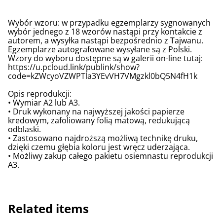
Wybór wzoru: w przypadku egzemplarzy sygnowanych
wybór jednego z 18 wzorów nastąpi przy kontakcie z
autorem, a wysyłka nastąpi bezpośrednio z Tajwanu.
Egzemplarze autografowane wysyłane są z Polski.
Wzory do wyboru dostępne są w galerii on-line tutaj:
https://u.pcloud.link/publink/show?
code=kZWcyoVZWPTla3YEvVH7VMgzkl0bQ5N4fH1k
Opis reprodukcji:
• Wymiar A2 lub A3.
• Druk wykonany na najwyższej jakości papierze
kredowym, zafoliowany folią matową, redukującą
odblaski.
• Zastosowano najdroższą możliwą technikę druku,
dzięki czemu głębia koloru jest wręcz uderzająca.
• Możliwy zakup całego pakietu osiemnastu reprodukcji
A3.
Related items